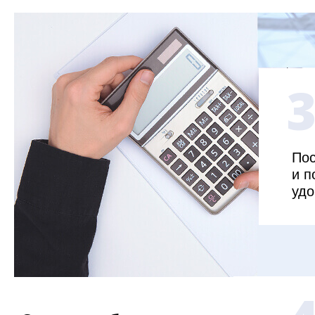
Пос
и п
удо