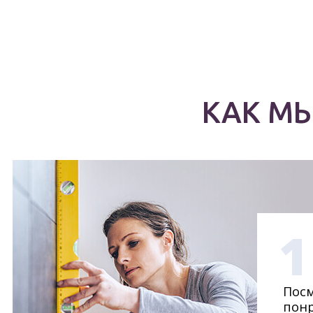
КАК М
1
Посм
понр