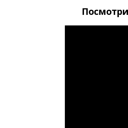
П
осмотри