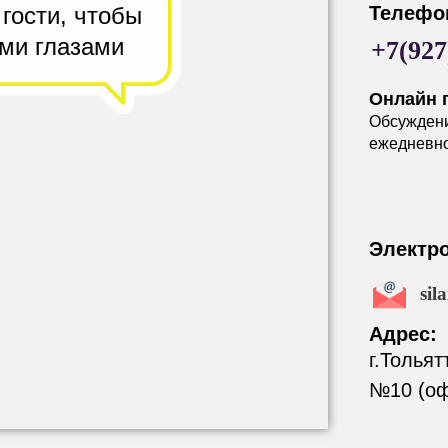
 гости,
чтобы
Телефо
ими глазами
+7(927
Онлайн 
Обсужден
ежедневно 
Электр
sil
Адрес:
г.Тольят
№10 (оф