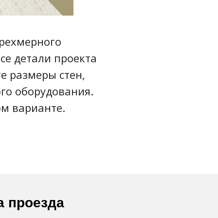
трехмерного
се детали проекта
е размеры стен,
ого оборудования.
ом варианте.
а проезда