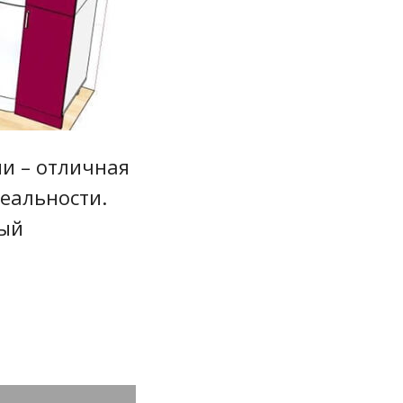
и – отличная
реальности.
ный