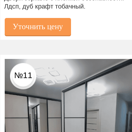
Лдсп, дуб крафт тобачный.
Уточнить цену
№11