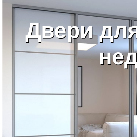
Двери дл
не